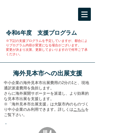
BPC海外ビジネスサポート
大阪市受託事業「ビジネスパートナー都市
等交流事業」
令和6年度 支援プログラム
※下記の支援プログラムを予定していますが、都合によ
りプログラム内容が変更になる場合がございます。
変更が決まり次第、更新してまいりますので何卒ご了承
ください。
海外見本市への出展支援
中小企業の海外見本市出展費用の2分の1と、現地
通訳派遣費用を負担します。
さらに海外展開サポーターを派遣し、より効果的
な見本市出展を支援します。
※「海外見本市出展支援」は大阪市内のものづく
り中小企業のみ利用できます。詳しくは
こちら
を
ご覧下さい。