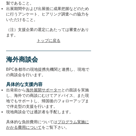
製であること。
出展期間中および出展後に成果把握などのため
に行うアンケート、ヒアリング調査への協力を
いただけること。
（注）支援企業の選定にあたっては審査があり
ます。
トップに戻る
海外商談会
BPC各都市の現地提携先機関と連携し、現地で
の商談会を行います。
具体的な支援内容
出発前から
海外展開サポーター
との面談を実施
し、海外での商談にむけてアドバイス、また現
地でもサポートし、帰国後のフォローアップま
で伴走型の支援を行います。
現地商談会では通訳者を手配します。
具体的な負担費用については
プログラム実施に
かかる費用について
をご覧下さい。