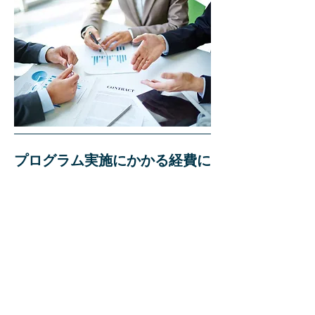
プログラム実施にかかる経費に
ついて
海外支援プログラムの実施にあたり、大阪市が
負担する費用及び企業が負担する費用について
は下記のとおりです。
大阪市が負担する費用
＜海外見本市＞​
標準基礎小間ブース出展費の２分の１
会期中のブースでの通訳費
海外展開サポーターにかかる国内外での活動費
＜海外商談会＞