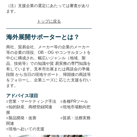
（注）支援企業の選定にあたっては審査があり
ます。
トップに戻る
海外展開サポーターとは？
商社、貿易会社、メーカー等の企業のメーカー
等の企業の現役、OB・OG やコンサルタントを
中心に構成され、幅広いジャンル（地域、製
品、技術等）での知識や貿 易実務の専門知識を
有しています。見本市出展または商談会の準備
段階 から当日の現地サポート、帰国後の商談等
をフォローし、企業ニーズに 応じた支援を行い
ます。
アドバイス項目
○営業・マーケティング手法 ○各種PRツール
○知的財産、商標登録関連 ○現地市場動向把
握
○製品開発・改善 ○貿易・法務実務
関連
○現地へ赴いての支援