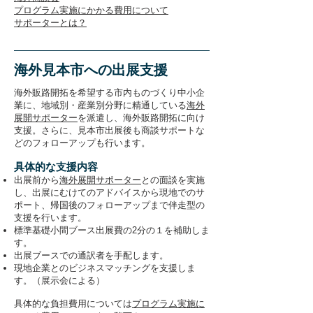
プログラム実施にかかる費用について
サポーターとは？
海外見本市への出展支援
海外販路開拓を希望する市内ものづくり中小企
業に、地域別・産業別分野に精通している
海外
展開サポーター
を派遣し、海外販路開拓に向け
支援。さらに、見本市出展後も商談サポートな
どのフォローアップも行います。
具体的な支援内容
出展前から
海外展開サポーター
との面談を実施
し、出展にむけてのアドバイスから現地でのサ
ポート、帰国後のフォローアップまで伴走型の
支援を行います。
標準基礎小間ブース出展費の2分の１を補助しま
す。
出展ブースでの通訳者を手配します。
現地企業とのビジネスマッチングを支援しま
す。（展示会による）
具体的な負担費用については
プログラム実施に