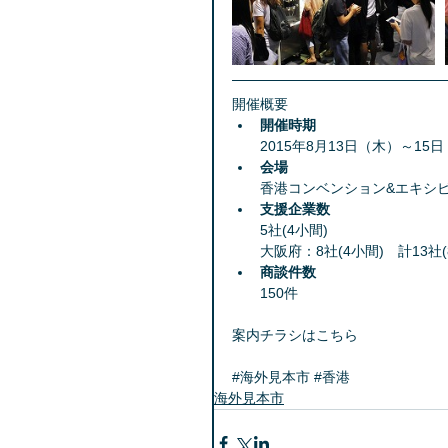
開催概要 
開催時期
2015年8月13日（木）～15日
会場
香港コンベンション&エキシビ
支援企業数
5社(4小間)
大阪府：8社(4小間)　計13社(8
商談件数
150件 
案内チラシはこちら
#海外見本市
#香港
海外見本市