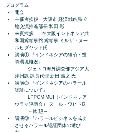
プログラム 
開会  
主催者挨拶　大阪市 経済戦略局 立
地交流推進部長 和田 彩  
来賓挨拶 　  在大阪インドネシア共
和国総領事館 総領事 ミルザ・ヌー
ルヒダヤット氏  
講演① 『インドネシアの経済・投
資環境概況』
　　	 ジェトロ海外調査部アジア大
洋州課 課長代理 新田 浩之 氏  
講演② 『インドネシアのハラール
認証について』
	 LPPOM MUI（インドネシア
ウラマ評議会） ヌール・ワヒド氏
	 ～休 憩～  
講演③ 『ハラールビジネスを成功
させるハラール認証団体の選び