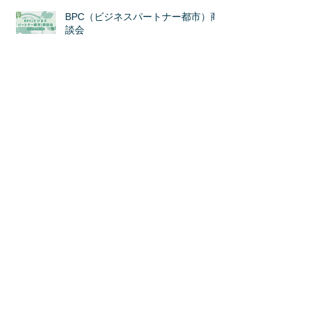
BPC（ビジネスパートナー都市）商
談会
海外ビジネス商談会＠「ライフスタ
イルWeek OSAKA」
カテゴリ
ー
国内商談会
（31）
31件の記事
ミッション
（5）
5件の記事
ラウンドテーブル
（0）
0件の記事
セミナー
（17）
17件の記事
海外商談会
（11）
11件の記事
海外見本市
（14）
14件の記事
国内商談会
（5）
5件の記事