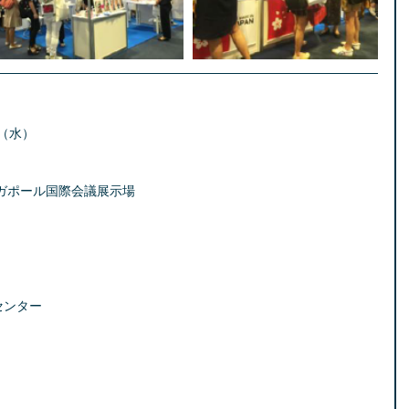
（水）  
ポール国際会議展示場  
ンター  