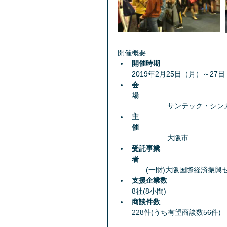
開催概要 
開催時期
2019年2月25日（月）～27日
会
場
　　　　　サンテック・シンガ
主
催
　　　　　大阪市  
受託事業
者
　　(一財)大阪国際経済振興セ
支援企業数
8社(8小間)  
商談件数
228件(うち有望商談数56件) 