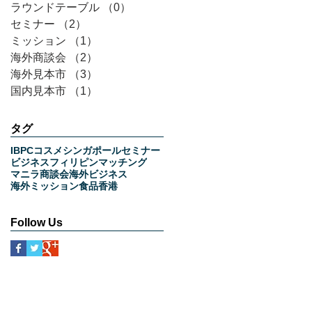
ラウンドテーブル
（0）
0件の記事
セミナー
（2）
2件の記事
ミッション
（1）
1件の記事
海外商談会
（2）
2件の記事
海外見本市
（3）
3件の記事
国内見本市
（1）
1件の記事
タグ
IBPC
コスメ
シンガポール
セミナー
ビジネス
フィリピン
マッチング
マニラ
商談会
海外ビジネス
海外ミッション
食品
香港
Follow Us