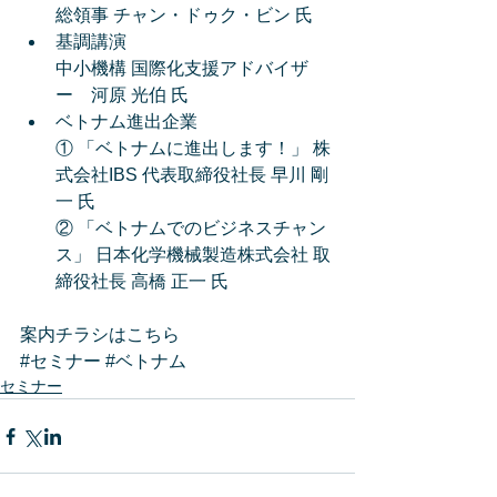
総領事 チャン・ドゥク・ビン 氏  
基調講演
中小機構 国際化支援アドバイザ
ー　河原 光伯 氏  
ベトナム進出企業
① 「ベトナムに進出します！」 株
式会社IBS 代表取締役社長 早川 剛
一 氏
② 「ベトナムでのビジネスチャン
ス」 日本化学機械製造株式会社 取
締役社長 高橋 正一 氏 
案内チラシはこちら
#セミナー
#ベトナム
セミナー