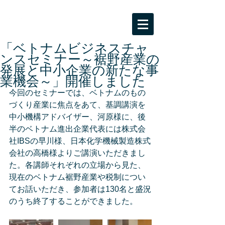
BPC海外ビジネスサポート
大阪市受託事業「ビジネスパートナー都市
等交流事業」
「ベトナムビジネスチャ
ンスセミナー～裾野産業の
発展と中小企業の新たな事
業機会～」開催しました
今回のセミナーでは、ベトナムのもの
づくり産業に焦点をあて、基調講演を
中小機構アドバイザー、河原様に、後
半のベトナム進出企業代表には株式会
社IBSの早川様、日本化学機械製造株式
会社の高橋様よりご講演いただきまし
た。各講師それぞれの立場から見た、
現在のベトナム裾野産業や税制につい
てお話いただき、参加者は130名と盛況
のうち終了することができました。