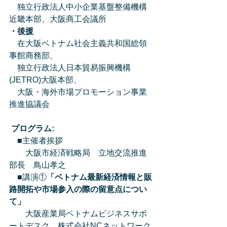
　独立行政法人中小企業基盤整備機構
近畿本部、大阪商工会議所
・後援
　在大阪ベトナム社会主義共和国総領
事館商務部、
　独立行政法人日本貿易振興機構
(JETRO)大阪本部、
　大阪・海外市場プロモーション事業
推進協議会
 プログラム:
　■主催者挨拶
　　大阪市経済戦略局　立地交流推進
部長　鳥山孝之
　■講演①
「ベトナム最新経済情報と販
路開拓や市場参入の際の留意点につい
て」 
　　大阪産業局ベトナムビジネスサポ
ートデスク　株式会社NCネットワーク