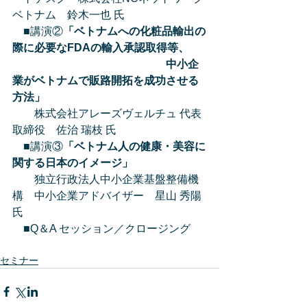
ベトナム　鈴木一也 氏
　■講演②
「ベトナムへの化粧品輸出の
際に必要なFDAの輸入承認取得等、
　　　　　　　　　　　　　　中小企
業がベトナムで販路開拓を成功させる
方法」 
　　株式会社アレーズヴェルチュ 代表
取締役　佐治 瑞枝 氏
　■講演③
「ベトナム人の健康・美容に
関する日本のイメージ」 
　　独立行政法人中小企業基盤整備機
構　中小企業アドバイザー　星山 秀陽 
氏
　■Q＆A セッション／クロージング
セミナー