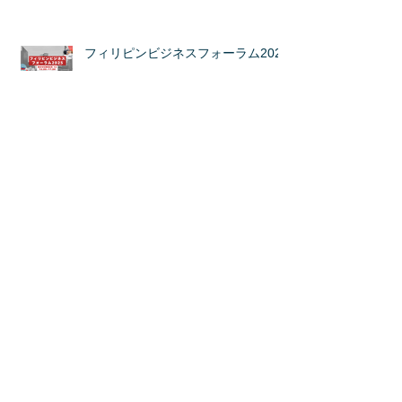
フィリピンビジネスフォーラム2025
BPC（ビジネスパートナー都市）商
談会
海外ビジネス商談会＠「ライフスタ
イルWeek OSAKA」
カテゴリ
ー
国内商談会
（31）
31件の記事